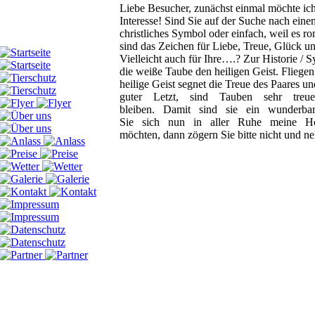
Liebe Besucher,
zunächst einmal möchte ic
Interesse!
Sind Sie auf der Suche nach eine
christliches Symbol
oder einfach, weil es r
sind das Zeichen für Liebe,
Treue, Glück u
Vielleicht auch für Ihre….?
Zur Historie / 
die weiße Taube den heiligen Geist.
Fliegen
heilige Geist segnet die Treue des Paares un
guter
Letzt,
sind
Tauben
sehr
tre
bleiben.
Damit
sind
sie
ein
wunderba
Sie
sich
nun
in
aller
Ruhe
meine
H
möchten, dann zögern Sie bitte nicht und n