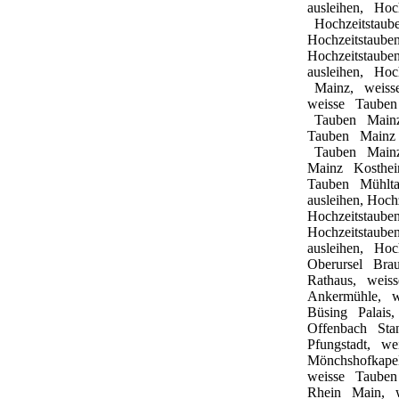
ausleihen,
Hoc
Hochzeitstau
Hochzeitstaub
Hochzeitstaub
ausleihen,
Hoc
Mainz,
weis
weisse
Taube
Tauben
Mai
Tauben
Main
Tauben
Mai
Mainz
Kosth
Tauben
Mühlt
ausleihen,
Hoch
Hochzeitstaub
Hochzeitstaub
ausleihen,
Hoc
Oberursel
Bra
Rathaus,
weis
Ankermühle,
Büsing
Palais
Offenbach
Sta
Pfungstadt,
we
Mönchshofkape
weisse
Taube
Rhein
Main,