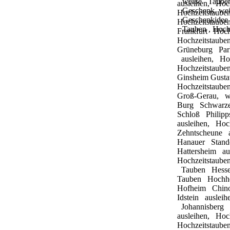
weiße
Taub
ausleihen,
Hoc
Geschenk, wei
Hochzeitstaub
Geschenkidee 
Hochzeitstaub
Tauben , Hoch
Frankfurt
Höc
Hochzeitstaub
Grüneburg
Pa
ausleihen,
Ho
Hochzeitstaub
Ginsheim
Gust
Hochzeitstaub
Groß-Gerau,
w
Burg
Schwarz
Schloß
Philip
ausleihen,
Hoc
Zehntscheune
Hanauer
Stan
Hattersheim
au
Hochzeitstaub
Tauben
Hess
Tauben
Hoch
Hofheim
Chin
Idstein
auslei
Johannisberg
ausleihen,
Hoc
Hochzeitstaub