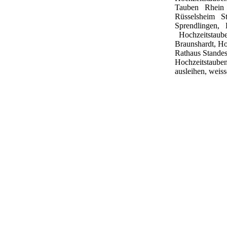
Tauben
Rhei
Rüsselsheim
S
Sprendlingen,
Hochzeitstau
Braunshardt, Ho
Rathaus Standes
Hochzeitstauben
ausleihen, weis