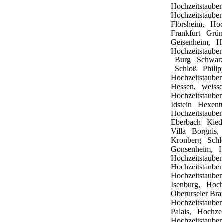
Hochzeitstaub
Hochzeitstaub
Flörsheim,
Hoc
Frankfurt
Grü
Geisenheim,
H
Hochzeitstaub
Burg
Schwarz
Schloß
Phili
Hochzeitstaub
Hessen,
weis
Hochzeitstaub
Idstein
Hexen
Hochzeitstaub
Eberbach
Kied
Villa
Borgnis
Kronberg
Sch
Gonsenheim,
Hochzeitstaub
Hochzeitstaub
Hochzeitstaub
Isenburg,
Hoch
Oberurseler
Bra
Hochzeitstaub
Palais,
Hochze
Hochzeitstaub