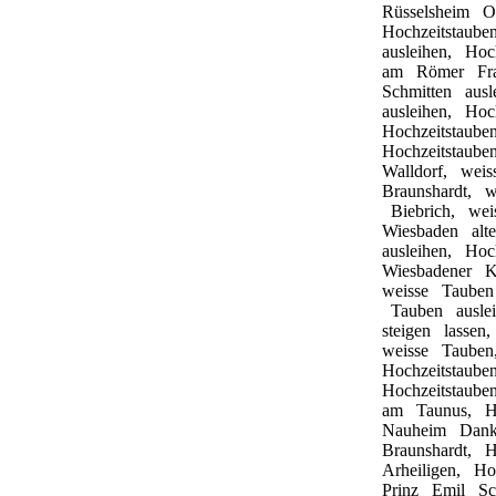
Rüsselsheim
O
Hochzeitstaub
ausleihen,
Hoc
am
Römer
Fr
Schmitten
aus
ausleihen,
Hoc
Hochzeitstaub
Hochzeitstaub
Walldorf,
wei
Braunshardt,
w
Biebrich,
wei
Wiesbaden
alt
ausleihen,
Hoc
Wiesbadener
K
weisse
Taube
Tauben
ausle
steigen
lassen
weisse
Taube
Hochzeitstaub
Hochzeitstaub
am
Taunus,
H
Nauheim
Dank
Braunshardt,
H
Arheiligen,
Ho
Prinz
Emil
S