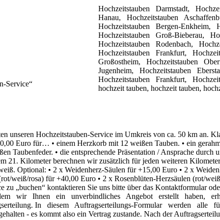
Hochzeitstauben
Darmstadt,
Hochze
Hanau,
Hochzeitstauben
Aschaffen
Hochzeitstauben
Bergen-Enkheim,
Hochzeitstauben
Groß-Bieberau,
Ho
Hochzeitstauben
Rodenbach,
Hochz
Hochzeitstauben
Frankfurt,
Hochzei
Großostheim,
Hochzeitstauben
Ober
Jugenheim,
Hochzeitstauben
Eberst
Hochzeitstauben
Frankfurt,
Hochzei
n-Service“
hochzeit tauben, hochzeit tauben, hoch
en unseren Hochzeitstauben-Service
im Umkreis von ca. 50 km an.
Kl
80,00 Euro für…
•
einem Herzkorb mit 12 weißen Tauben.
•
ein gerahm
ißen Taubenfeder.
•
die entsprechende Präsentation / Ansprache durch u
em 21. Kilometer berechnen wir zusätzlich für
jeden weiteren Kilometer
 weiß.
Optional:
•
2 x Weidenherz-Säulen für +15,00 Euro
•
2 x Weiden
rot/weiß/rosa) für +40,00 Euro
•
2 x Rosenblüten-Herzsäulen (rot/weiß-
e zu „buchen“ kontaktieren Sie uns bitte über das
Kontaktformular ode
dem
wir
Ihnen
ein
unverbindliches
Angebot
erstellt
haben,
er
gserteilung.
In
diesem
Auftragserteilungs-Formular
werden
alle
f
tgehalten - es kommt also ein Vertrag zustande.
Nach der Auftragserteil