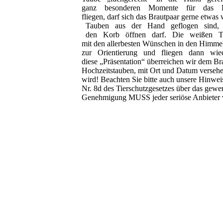
ganz
besonderen
Momente
für
das
fliegen, darf sich das Brautpaar gerne etwa
Tauben
aus
der
Hand
geflogen
sind,
den
Korb
öffnen
darf.
Die
weißen
mit den allerbesten Wünschen in den Himmel
zur
Orientierung
und
fliegen
dann
wie
diese „Präsentation“ überreichen wir dem B
Hochzeitstauben, mit Ort und Datum verseh
wird!
Beachten Sie bitte auch unsere Hinwe
Nr. 8d des Tierschutzgesetzes
über das gewe
Genehmigung
MUSS
jeder seriöse Anbieter