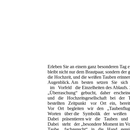
Erleben Sie an einem ganz besonderen Tag e
bleibt nicht nur dem Brautpaar, sondern der 
die Hochzeit, und die weißen Tauben erinner
Augenblick.
Am
besten
setzen
Sie
sic
im
Vorfeld
die
Einzelheiten des Ablaufs.
„Überraschung“
gebucht,
daher
erschei
und
die
Hochzeitsgesellschaft
bei
der
bestellten
Zeitpunkt
vor
Ort
ein,
bere
Vor
Ort
begleiten
wir
den
„Taubenflu
Worten
über
die
Symbolik
der
weißen
Dabei
präsentieren
wir
die
Tauben
un
Dabei
steht
der
„besondere Moment im Vo
Taube
„fachgerecht“
in
die
Hand
gere