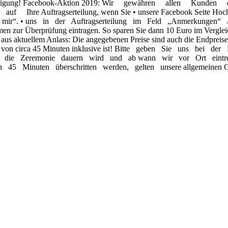
tigung!
Facebook-Aktion 2019:
Wir
gewähren
allen
Kunden
o
auf
Ihre
Auftragserteilung, wenn Sie
•
unsere Facebook Seite Hoc
 mir“.
•
uns
in
der
Auftragserteilung
im
Feld
„Anmerkungen“
en zur Überprüfung eintragen.
So sparen Sie dann 10 Euro im Vergle
 aus aktuellem Anlass:
Die angegebenen Preise sind auch die Endpreise
 von circa 45 Minuten inklusive ist!
Bitte
geben
Sie
uns
bei
der
e
die
Zeremonie
dauern
wird
und
ab
wann
wir
vor
Ort
eint
on
45
Minuten
überschritten
werden,
gelten
unsere
allgemeinen 